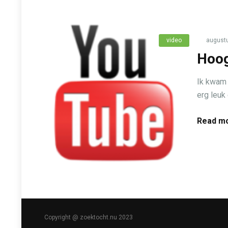
video
augustu
Hoog
Ik kwam 
erg leuk 
Read mo
Copyright @ zoektocht.nu 2023