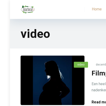
Home
video
video
decembe
Film
Een heel
nadenken
Read mo