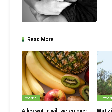
Read More
voeding
Gezond
Alles wat je wilt weten over
Wat zi