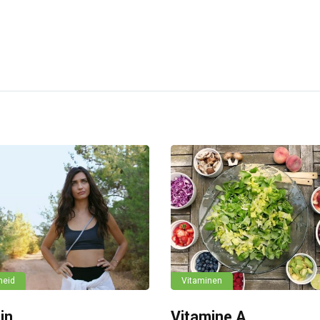
heid
Vitaminen
jn
Vitamine A