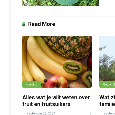
Read More
voeding
Gezond
Alles wat je wilt weten over
Wat zi
fruit en fruitsuikers
famili
september 22, 2024
0
septemb