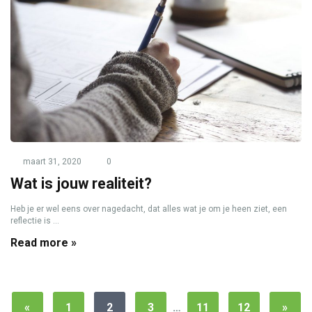
maart 31, 2020
0
Wat is jouw realiteit?
Heb je er wel eens over nagedacht, dat alles wat je om je heen ziet, een
reflectie is ...
Read more »
«
1
2
3
…
11
12
»